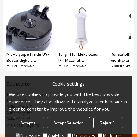
hochfesten verzinkten Feder ausgestattet.
Merkmale
Mit UV-Beständigkeitsbehandlung für den
Langzeitgebrauch.
Verwendung für Elektrozauntor
Mit Polytape Inside UV-
Torgriff für Elektrozaun,
Kunststoffisol
Große Schutzschilder, Sicherheit für die Verwendung.
Beständigkeit,
PP-Material,
Viehhaken Ele
Modell : MBS005
Modell : MBS005
Modell : MBS00
schwarzen Torgriffen,
hochwertiger schwarzer
Torgriff, Field
einziehbarem Seiltor-Kit
Kunststoff, rutschfest
Mittelschwerer
isoliert, für Rinderzäune
mit Seilverbin
Cookie settings
Stichwörter
Parameter
We use cookies to provide you with the best possible
Torgriff für Elektrozaun
Torzuggriff
experience. They also allow us to analyze user behavior in
Material: PE + STAHL
Gelber Torgriff
order to constantly improve the website for you.
Außentorgriffe
Farbe: Schwarz/Anpassen
Seitentürgriff
Accept all
Accept Selection
Reject All
Preis des Torgriffs
Einheitsgewicht: 155G
Necessary
Analytics
Preferences
Marketing