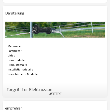
Darstellung
Merkmale
Parameter
Video
herunterladen
Produktdetails
Installationsdetails
Verschiedene Modelle
Torgriff für Elektrozaun
WEITERE
Elektrozaun-Torgriff funktioniert mit Pferd, Vieh, Gartenzaun
usw. Er ist mit positivem rutschfestem Griff und einer
empfehlen