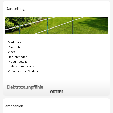
Darstellung
Merkmale
Parameter
Video
Herunterladen
Produktdetails
Installationsdetails
Verschiedene Modelle
Elektrozaunpfähle
WEITERE
Elektrozaunpfosten aus Glasfaser, die für eine lange Lebensdauer
gebaut und gleichzeitig einfach zu installieren und zu entfernen sind.
empfehlen