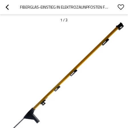
FIBERGLAS-EINSTIEG IN ELEKTROZAUNPFOSTEN FÜR PFERDE, TEMPORÄRE ZAUNPFÄHLE, TRAGBARER ZAUN, IDEAL FÜR TEMPORÄRE ZÄUNE ODER ELEKTROZÄUNE
1
/
3