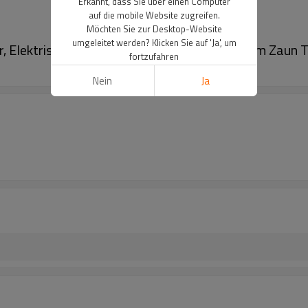
Erkannt, dass Sie über einen Computer
auf die mobile Website zugreifen.
Möchten Sie zur Desktop-Website
umgeleitet werden? Klicken Sie auf 'Ja', um
r, Elektrisches Neonlicht Voltmeter 10KV Farm Zaun T
fortzufahren
Nein
Ja