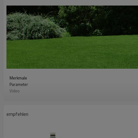
Merkmale
Parameter
Video
herunterladen
Produktzusammensetzung
Installationsdetails
empfehlen
Verschiedene Modelle
Elektrozaun-Tester