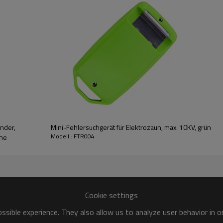
ach auf die richtige Leistung und
ob Ihr Weidezaungerät richtig
inder,
Mini-Fehlersuchgerät für Elektrozaun, max. 10KV, grün
Modell : FTR004
une
Prüfbereich: 1000V-10000V
Stü
Cookie settings
Ningbo
sible experience. They also allow us to analyze user behavior in 