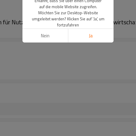
Erkannt, dass Sie über einen Computer
auf die mobile Website zugreifen.
Möchten Sie zur Desktop-Website
umgeleitet werden? Klicken Sie auf 'Ja', um
 für Nutztiere, Steckdosen-Netzteil für Landwirtscha
fortzufahren
Nein
Ja