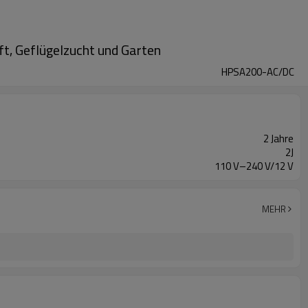
ft, Geflügelzucht und Garten
HPSA200-AC/DC
2 Jahre
2J
110 V–240 V/12 V
MEHR