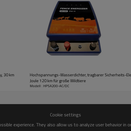
e (entweder einer 110-V- bis 240-V-
ch den Zaun ab. Berührt ein Tier die
von ab, den Zaun erneut zu
y, 30 km
Hochspannungs-Wasserdichter, tragbarer Sicherheits-El
Joule 120 km für große Wildtiere
Modell : HPSA200-AC/DC
Cookie settings
sible experience. They also allow us to analyze user behavior in 