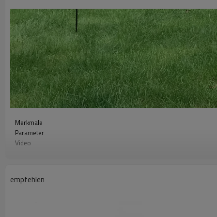
Merkmale
Parameter
Video
herunterladen
Produktzusammensetzung
Installationsdetails
empfehlen
Verschiedene Modelle
Elektrozaungerät