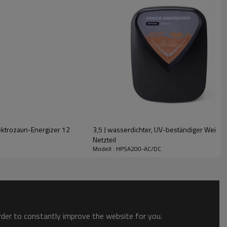
ektrozaun-Energizer 12
3,5 J wasserdichter, UV-beständiger Weidez
Netzteil
Modell : HPSA200-AC/DC
order to constantly improve the website for you.