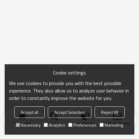
Cookie settings
We use cookies to provide you with the best possible
experience. They also allow us to analyze user behavior in
order to constantly improve the website for you.
Accept all
Accept Selection
Reject All
Startseite
Suche
Kategorie
Anfrage senden
Necessary
Analytics
Preferences
Marketing