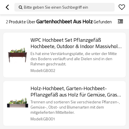
Bitte geben Sie einen Suchbegriff ein
Gartenhochbeet Aus Holz
2
Produkte Über
Gefunden
WPC Hochbeet Set Pflanzgefäß
Hochbeete, Outdoor & Indoor Massivholz
Pflanzkasten, Geeignet für Gemüse,
Es hat eine Verstärkungsplatte, die unter der Mitte
Blumen, Kräuter
des Bodens verläuft und alle Dielen sind in den
Rahmen geschraubt.
Modell:GB002
Holz-Hochbeet, Garten-Hochbeet-
Pflanzgefäß aus Holz für Gemüse, Gras,
Rasen, Hof - Natur
Trennen und sortieren Sie verschiedene Pflanzen-,
Gemüse-, Obst- und Blumenarten mit dem
mitgelieferten Mittelteiler.
Modell:GB001