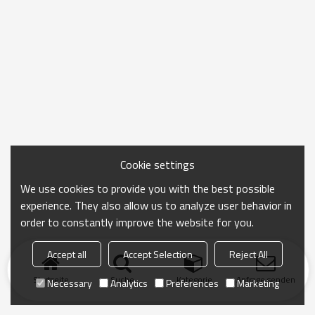
Cookie settings
We use cookies to provide you with the best possible
experience. They also allow us to analyze user behavior in
order to constantly improve the website for you.
Accept all
Accept Selection
Reject All
Startseite
Suche
Kategorie
Anfrage senden
Necessary
Analytics
Preferences
Marketing