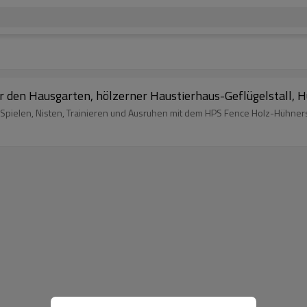
r den Hausgarten, hölzerner Haustierhaus-Geflügelstall, 
 Spielen, Nisten, Trainieren und Ausruhen mit dem HPS Fence Holz-Hühner