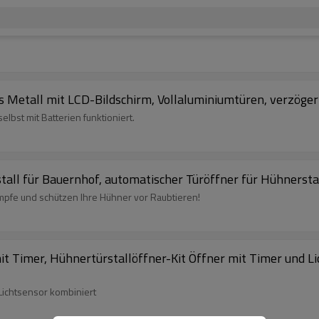
us Metall mit LCD-Bildschirm, Vollaluminiumtüren, verzö
elbst mit Batterien funktioniert.
all für Bauernhof, automatischer Türöffner für Hühnerstal
mpfe und schützen Ihre Hühner vor Raubtieren!
t Timer, Hühnertürstallöffner-Kit Öffner mit Timer und L
Lichtsensor kombiniert