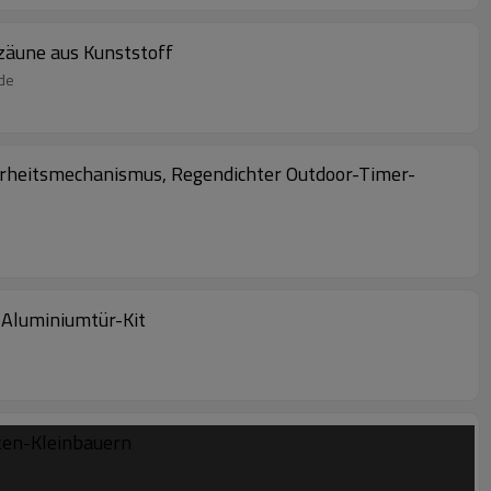
zäune aus Kunststoff
ode
erheitsmechanismus, Regendichter Outdoor-Timer-
 Aluminiumtür-Kit
ten-Kleinbauern