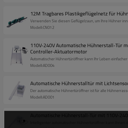
12M Tragbares Plastikgeflügelnetz für Hühn
Verwenden Sie diesen Geflügelzaun, um Ihre Hühner inne
Modell:CN012
110V-240V Automatische Hühnerstall-Tür mit
Controller-Aktuatormotor
Automatischer Hühnertüröffner kann Ihr Leben einfache
Modell:AD004
Automatische Hühnerstalltür mit Lichtsensor
Der automatische Hühnertüröffner ist für alle Hühnerras
Modell:AD001
Automatische Hühnerstall-Tür mit 110V-240V
Intelligenter automatischer Hühnertüröffner kann Ihnen 