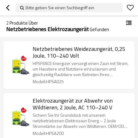
Bitte geben Sie einen Suchbegriff ein
2
Produkte Über
Netzbetriebenes Elektrozaungerät
Gefunden
Netzbetriebenes Weidezaungerät, 0,25
Joule, 110–240 Volt
HPSFENCE Energizer versorgt einen Zaun mit Strom,
um Haustiere und Nutztiere einzuzäunen und
gleichzeitig Raubtiere vom Betreten Ihres
Grundstücks abzuhalten.
Modell:HPSA025
Elektrozaungerät zur Abwehr von
Wildtieren, 2 Joule, AC 110–240 V
Sichern Sie Ihr Grundstück mit unserem
netzbetriebenen Elektrozaun Energ – 2 Joule
Stromstärke zur Abwehr von Wildtieren. OEM/ODM,
Großhandel verfügbar!
Modell:HPSA200