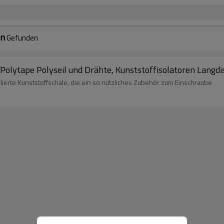
un
Gefunden
 Polytape Polyseil und Drähte, Kunststoffisolatoren Langd
olierte Kunststoffschale, die ein so nützliches Zubehör zum Einschraube