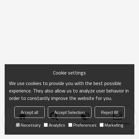
Cookie settings
We use cookies to provide you with the best possible
experience. They also allow us to analyze user behavior in
order to constantly improve the website for you.
Accept all
Accept Selection
Reject All
Startseite
Suche
Kategorie
Anfrage senden
Necessary
Analytics
Preferences
Marketing