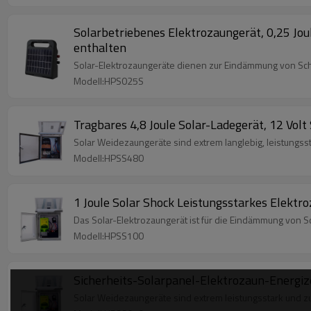
Solarbetriebenes Elektrozaungerät, 0,25 Jou
enthalten
Solar-Elektrozaungeräte dienen zur Eindämmung von Sch
Modell:HPS025S
Tragbares 4,8 Joule Solar-Ladegerät, 12 Vol
Solar Weidezaungeräte sind extrem langlebig, leistungsst
Modell:HPSS480
1 Joule Solar Shock Leistungsstarkes Elektr
Das Solar-Elektrozaungerät ist für die Eindämmung von S
Modell:HPSS100
Sicherheits-Solarpanel-Elektrozaun-Energize
Solar Weidezaungeräte sind extrem leistungsstark und zu