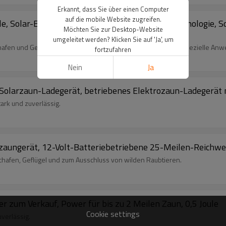
Erkannt, dass Sie über einen Computer
auf die mobile Website zugreifen.
le, Solar-Elektrozaunladegerät, Batteriespartechnologie, 
Möchten Sie zur Desktop-Website
umgeleitet werden? Klicken Sie auf 'Ja', um
afen und Geflügel, zum Ausschluss wilder Raubtiere und für spezielle An
fortzufahren
Nein
Ja
t Solarzaun-Ladegerät, betriebenes Elektrozaun-Ladegerät 
ark und zuverlässig.
ozaungerät, 12-Volt-Batteriebetriebene 25-Meilen-Reichwe
chafen, Geflügel und zum Ausschluss von wilden Raubtieren.
r zum Verkauf, Power für bis zu 2 Meilen Zaun, 0,5 Joule
Cookie settings
verlässig.