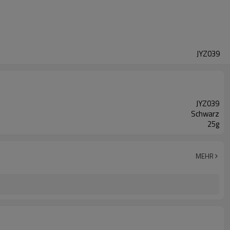
JYZ039
JYZ039
Schwarz
25g
MEHR