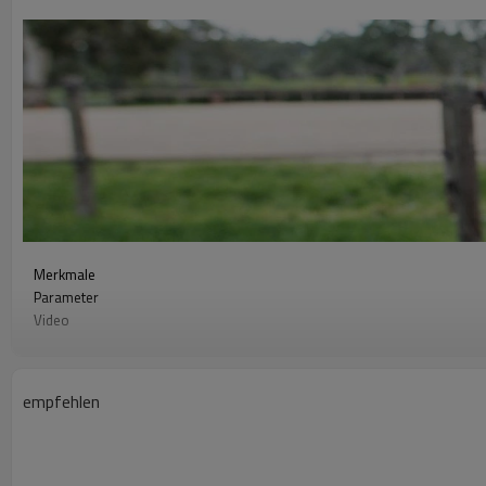
Merkmale
Parameter
Video
herunterladen
Produktzusammensetzung
Installationsdetails
empfehlen
Verschiedene Modelle
Elektrischer Zaun-Drahtsiebisolator