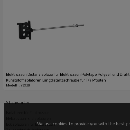
Weidezaun-Ringisolatoren für Draht, Litze, Seil und Weidezaunband, ein
oder Linienisolator.
Merkmale
Durch gute Isolierung
Hohe Festigkeit
Hochtemperaturbeständig
UV-Beständigkeit
Elektrozaun Distanzisolator für Elektrozaun Polytape Polyseil und Dräht
Drahtsieb
Kunststoffisolatoren Langdistanzschraube für T/Y Pfosten
Modell : JYZ039
Parameter
Stichwörter
Isolatoren für Elektrozaun
Material: PP + UV
Farbe: Schwarz/Anpassen
Elektrozaun-Endisolatoren
We use cookies to provide you with the best pos
Eckisolatoren für Elektrozaun