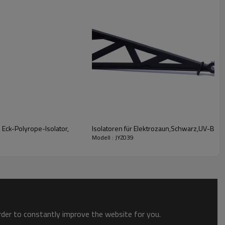
 Eck-Polyrope-Isolator,
Isolatoren für Elektrozaun,Schwarz,UV-Best
Modell : JYZ039
order to constantly improve the website for you.
tn