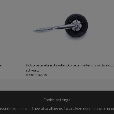
setzbar als Anfangs-, End-, Eck-
e,
Holzpfosten-Einschraub-Eckpfostenhalterung mit Isolator,
schwarz
Modell : JYZ039
Cookie settings
Einheitsgewicht: 28g
sible experience. They also allow us to analyze user behavior in 
Verpackung: 300pcs/c