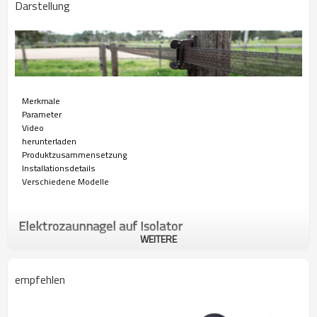
Darstellung
Merkmale
Parameter
Video
herunterladen
Produktzusammensetzung
Installationsdetails
Verschiedene Modelle
Elektrozaunnagel auf Isolator
WEITERE
Weidezaun-Ringisolatoren für Draht, Litze, Seil und Weidezaunband,
einsetzbar als Anfangs-, End-, Eck- oder Linienisolator.
empfehlen
Merkmale