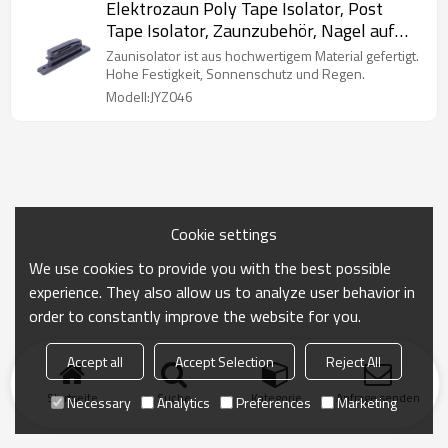
Elektrozaun Poly Tape Isolator, Post
Tape Isolator, Zaunzubehör, Nagel auf
Isolator für Hi-Tensile, Schwarz
Zaunisolator ist aus hochwertigem Material gefertigt.
Hohe Festigkeit, Sonnenschutz und Regen.
Modell:JYZ046
Cookie settings
We use cookies to provide you with the best possible
experience. They also allow us to analyze user behavior in
order to constantly improve the website for you.
Accept all
Accept Selection
Reject All
Startseite
Suche
Kategorie
Anfrage senden
Necessary
Analytics
Preferences
Marketing