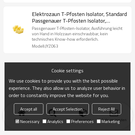
Elektrozaun T-Pfosten Isolator, Standard
Passgenauer T-Pfosten Isolator,
Kunststoff, Gelb
Passgenauer T-Pfosten-Isolator, Ausführung leicht
von Hand in Holzzaun einschraubbar, kein
technisches Know-how erforderlich.
Modell:JYZ063
Cookie settings
We use cookies to provide you with the best possible
experience. They also allow us to analyze user behavior in
order to constantly improve the website for you.
Accept all
Accept Selection
Reject All
Startseite
Suche
Kategorie
Anfrage senden
Necessary
Analytics
Preferences
Marketing